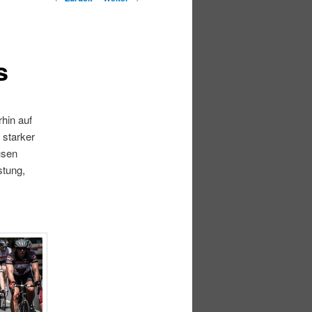
s
hin auf
 starker
usen
stung,