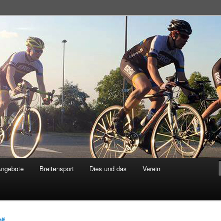
adsportgemeinschaft
Angebote
Breitensport
Dies und das
Verein
lf