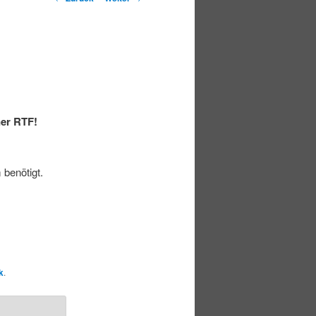
ner RTF!
 benötigt.
k
.