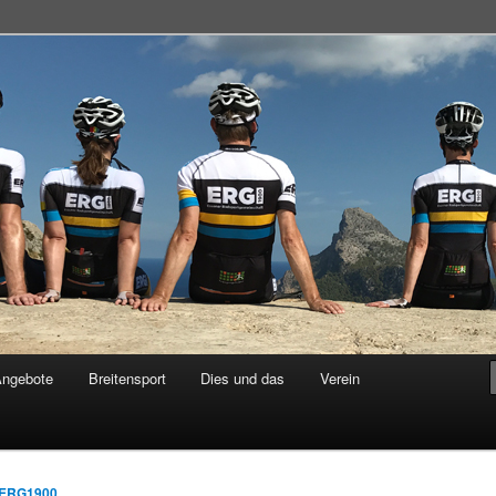
adsportgemeinschaft
Angebote
Breitensport
Dies und das
Verein
ERG1900