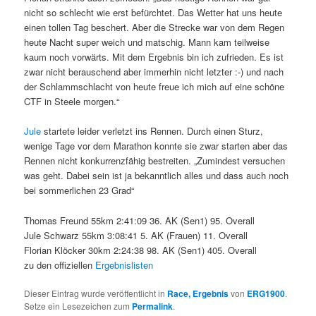
nicht so schlecht wie erst befürchtet. Das Wetter hat uns heute
einen tollen Tag beschert. Aber die Strecke war von dem Regen
heute Nacht super weich und matschig. Mann kam teilweise
kaum noch vorwärts. Mit dem Ergebnis bin ich zufrieden. Es ist
zwar nicht berauschend aber immerhin nicht letzter :-) und nach
der Schlammschlacht von heute freue ich mich auf eine schöne
CTF in Steele morgen.“
Jule
startete leider verletzt ins Rennen. Durch einen Sturz,
wenige Tage vor dem Marathon konnte sie zwar starten aber das
Rennen nicht konkurrenzfähig bestreiten. „Zumindest versuchen
was geht. Dabei sein ist ja bekanntlich alles und dass auch noch
bei sommerlichen 23 Grad“
Thomas Freund 55km 2:41:09 36. AK (Sen1) 95. Overall
Jule Schwarz 55km 3:08:41 5. AK (Frauen) 11. Overall
Florian Klöcker 30km 2:24:38 98. AK (Sen1) 405. Overall
zu den offiziellen
Ergebnislisten
Dieser Eintrag wurde veröffentlicht in
Race, Ergebnis
von
ERG1900
.
Setze ein Lesezeichen zum
Permalink
.