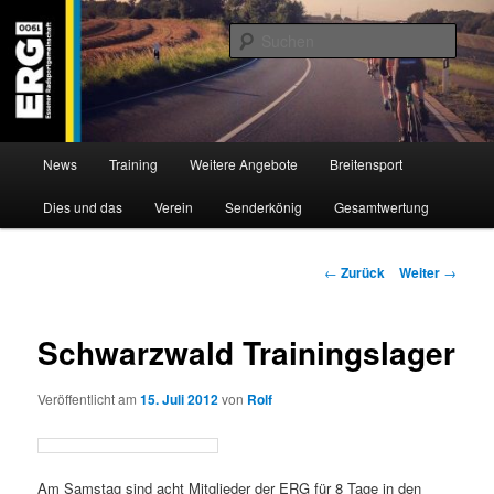
Zum
Willkommen bei der Essener Radsportgemeinschaft
Inhalt
Such
wechseln
ERG 1900 e.V
Hauptmenü
News
Training
Weitere Angebote
Breitensport
Dies und das
Verein
Senderkönig
Gesamtwertung
Beitragsnavigation
←
Zurück
Weiter
→
Schwarzwald Trainingslager
Veröffentlicht am
15. Juli 2012
von
Rolf
Am Samstag sind acht Mitglieder der ERG für 8 Tage in den