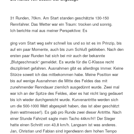
31 Runden, 70km. Am Start standen geschätzte 130-150
Rennfahrer. Das Wetter war ein Traum: trocken und sonnig.
Ich berichte mal aus meiner Perspektive: Es
ging vom Start weg sehr schnell los und so ist es im Prinzip, bis
auf ein paar Momente, auch bis zum Schluß geblieben. Nach den
ersten paar Runden hat sich bei mir auch der bekannte
„Blutgeschmack“ gemeldet. Es wurde für die C-Klasse recht
diszipliniert gefahren. Ausnahmen gibt es allerdings immer. Keine
Stürze soweit ich das mitbekommen habe. Meine Position war
bis auf wenige Ausnahmen die Mitte des Feldes das mit
zunehmender Renndauer ziemlich ausgedünnt wurde. Zwei mal
war ich an der Spitze des Feldes, aber es hat nicht lang gedauert
bis ich wieder durchgereicht wurde. Kurvenantritte werden sich
um die 500-1000 Watt abgespielt haben, das ist aber geschätzt
(kein wattmesser!). Es gab pro Runde zwei dieser Antritte. Nach
einer Stunde Fahrzeit sagte mein Tacho 44km/h!! Der Sieger
hatte einen Schnitt von 43,8 km/h. Langsam ist was anderes.
Jan, Christian und Fabian sind irgendwann dem hohen Tempo