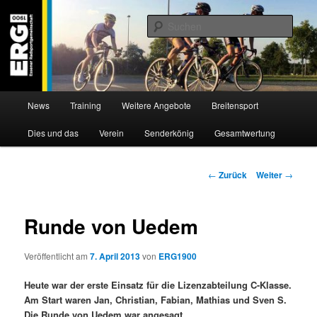
Zum
Willkommen bei der Essener Radsportgemeinschaft
Inhalt
Such
wechseln
ERG 1900 e.V
Hauptmenü
News
Training
Weitere Angebote
Breitensport
Dies und das
Verein
Senderkönig
Gesamtwertung
Beitragsnavigation
←
Zurück
Weiter
→
Runde von Uedem
Veröffentlicht am
7. April 2013
von
ERG1900
Heute war der erste Einsatz für die Lizenzabteilung C-Klasse.
Am Start waren Jan, Christian, Fabian, Mathias und Sven S.
Die Runde von Uedem war angesagt.