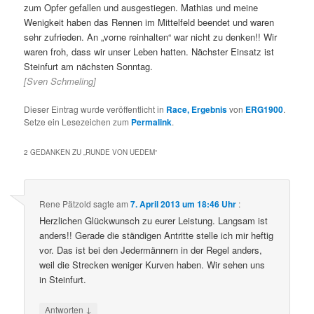
zum Opfer gefallen und ausgestiegen. Mathias und meine
Wenigkeit haben das Rennen im Mittelfeld beendet und waren
sehr zufrieden. An „vorne reinhalten“ war nicht zu denken!! Wir
waren froh, dass wir unser Leben hatten. Nächster Einsatz ist
Steinfurt am nächsten Sonntag.
[Sven Schmeling]
Dieser Eintrag wurde veröffentlicht in
Race, Ergebnis
von
ERG1900
.
Setze ein Lesezeichen zum
Permalink
.
2 GEDANKEN ZU „
RUNDE VON UEDEM
“
Rene Pätzold
sagte am
7. April 2013 um 18:46 Uhr
:
Herzlichen Glückwunsch zu eurer Leistung. Langsam ist
anders!! Gerade die ständigen Antritte stelle ich mir heftig
vor. Das ist bei den Jedermännern in der Regel anders,
weil die Strecken weniger Kurven haben. Wir sehen uns
in Steinfurt.
↓
Antworten