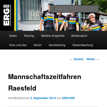
Zum
Willkommen bei der Essener Radsportgemeinschaft
Inhalt
Such
wechseln
ERG 1900 e.V
Hauptmenü
News
Training
Weitere Angebote
Breitensport
Dies und das
Verein
Senderkönig
Gesamtwertung
Beitragsnavigation
←
Zurück
Weiter
→
Mannschaftszeitfahren
Raesfeld
Veröffentlicht am
2. September 2013
von
ERG1900