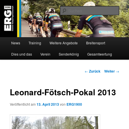
Zum
Willkommen bei der Essener Radsportgemeinschaft
Inhalt
Such
wechseln
ERG 1900 e.V
Hauptmenü
News
Training
Weitere Angebote
Breitensport
Dies und das
Verein
Senderkönig
Gesamtwertung
Beitragsnavigation
←
Zurück
Weiter
→
Leonard-Fötsch-Pokal 2013
Veröffentlicht am
13. April 2013
von
ERG1900