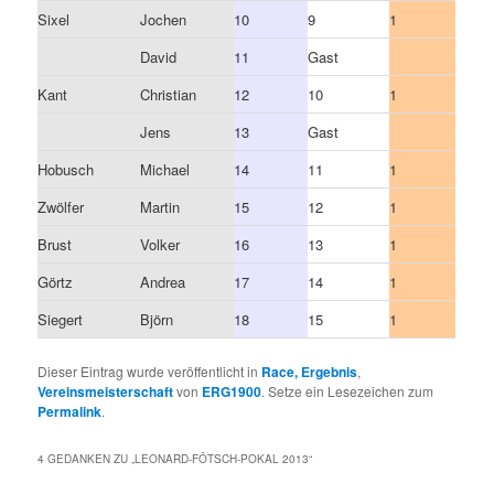
Sixel
Jochen
10
9
1
David
11
Gast
Kant
Christian
12
10
1
Jens
13
Gast
Hobusch
Michael
14
11
1
Zwölfer
Martin
15
12
1
Brust
Volker
16
13
1
Görtz
Andrea
17
14
1
Siegert
Björn
18
15
1
Dieser Eintrag wurde veröffentlicht in
Race, Ergebnis
,
Vereinsmeisterschaft
von
ERG1900
. Setze ein Lesezeichen zum
Permalink
.
4 GEDANKEN ZU „
LEONARD-FÖTSCH-POKAL 2013
“