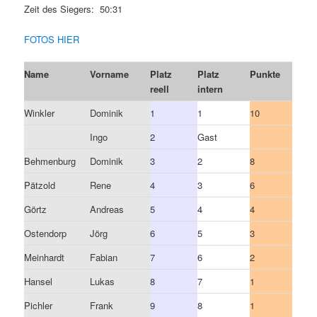
Zeit des Siegers: 50:31
FOTOS HIER
Name
Vorname
Platz
Platz
Punkte
reell
intern
Winkler
Dominik
1
1
10
Ingo
2
Gast
Behmenburg
Dominik
3
2
8
Pätzold
Rene
4
3
6
Görtz
Andreas
5
4
4
Ostendorp
Jörg
6
5
3
Meinhardt
Fabian
7
6
2
Hansel
Lukas
8
7
1
Pichler
Frank
9
8
1