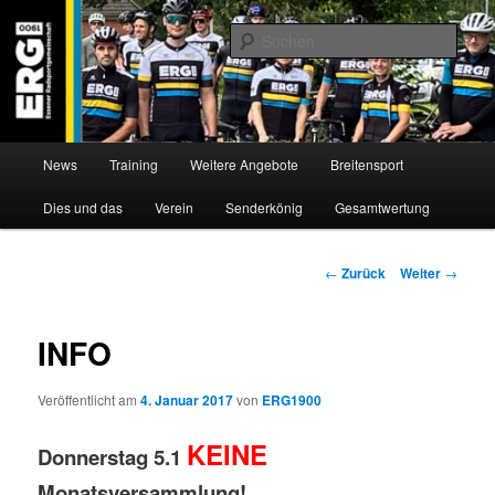
Zum
Willkommen bei der Essener Radsportgemeinschaft
Inhalt
Such
wechseln
ERG 1900 e.V
Hauptmenü
News
Training
Weitere Angebote
Breitensport
Dies und das
Verein
Senderkönig
Gesamtwertung
Beitragsnavigation
←
Zurück
Weiter
→
INFO
Veröffentlicht am
4. Januar 2017
von
ERG1900
KEINE
Donnerstag 5.1
Monatsversammlung!