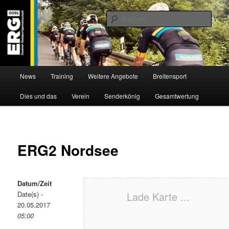
Zum
Willkommen bei der Essener Radsportgemeinschaft
Inhalt
Such
wechseln
ERG 1900 e.V
Hauptmenü
News
Training
Weitere Angebote
Breitensport
Dies und das
Verein
Senderkönig
Gesamtwertung
ERG2 Nordsee
Datum/Zeit
Date(s) -
Lade Karte ...
20.05.2017
05:00