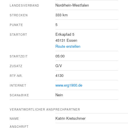
Nordrhein-Westfalen
LANDESVERBAND
333 km
STRECKEN
5
PUNKTE
Erikapfad 5
STARTORT
45131 Essen
Route erstellen
05:00
STARTZEIT
G/V
ZUSATZ
4130
RTF-NR.
www.erg1900.de
INTERNET
Nein
SCAN&BIKE
VERANTWORTLICHER ANSPRECHPARTNER
Katrin Kretschmer
NAME
ANSCHRIFT