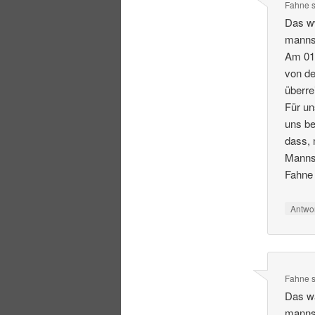
Fahne
s
Das ww
manns
Am 01
von de
überre
Für un
uns be
dass,
Manns
Fahne
Antwo
Fahne
s
Das wa
manns