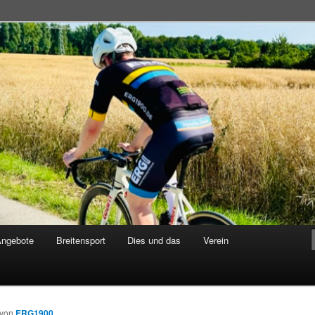
adsportgemeinschaft
Angebote
Breitensport
Dies und das
Verein
von
ERG1900