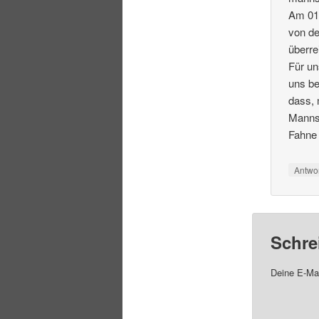
Am 01
von de
überre
Für un
uns be
dass,
Manns
Fahne
Antwo
Schre
Deine E-Mai