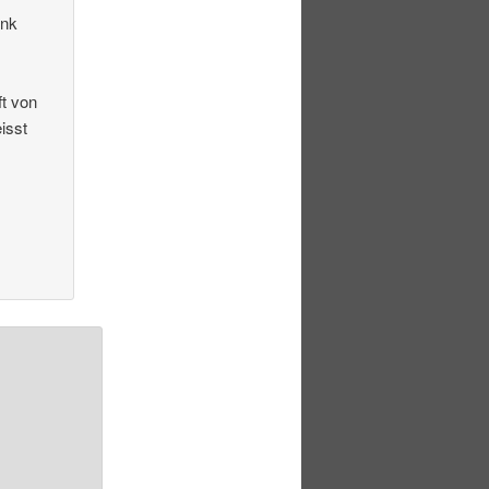
ink
t von
isst