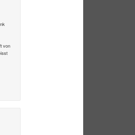
ink
t von
isst