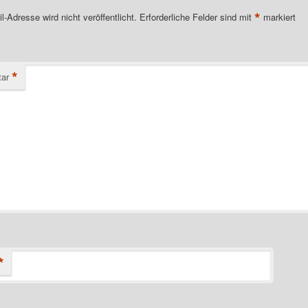
*
l-Adresse wird nicht veröffentlicht.
Erforderliche Felder sind mit
markiert
*
ar
*