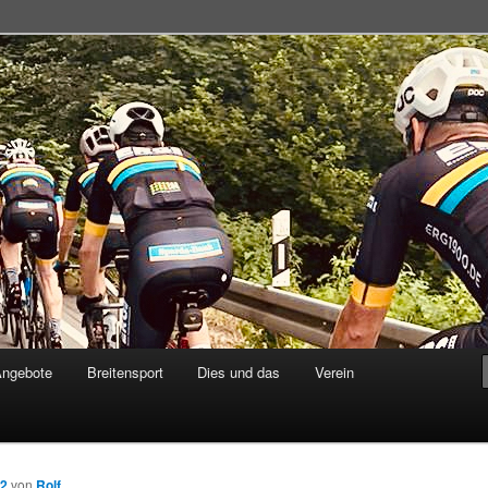
adsportgemeinschaft
Angebote
Breitensport
Dies und das
Verein
12
von
Rolf