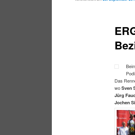
ERG
Bez
Beim
Podi
Das Rennen
wo
Sven 
Jürg Fau
Jochen Si