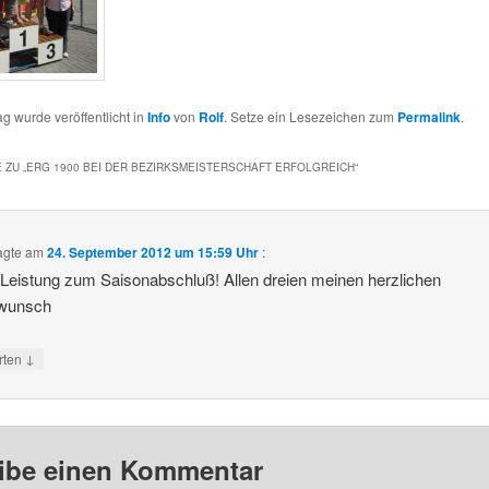
ag wurde veröffentlicht in
Info
von
Rolf
. Setze ein Lesezeichen zum
Permalink
.
 ZU „
ERG 1900 BEI DER BEZIRKSMEISTERSCHAFT ERFOLGREICH
“
agte am
24. September 2012 um 15:59 Uhr
:
Leistung zum Saisonabschluß! Allen dreien meinen herzlichen
wunsch
↓
rten
ibe einen Kommentar