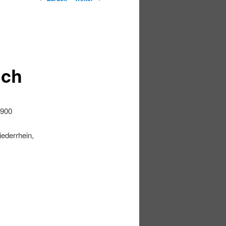
ich
1900
ederrhein,