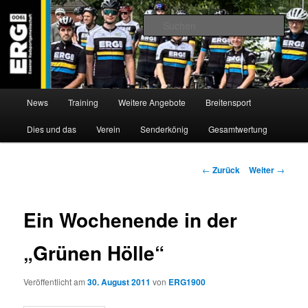
Zum
Willkommen bei der Essener Radsportgemeinschaft
Inhalt
Such
wechseln
ERG 1900 e.V
Hauptmenü
News
Training
Weitere Angebote
Breitensport
Dies und das
Verein
Senderkönig
Gesamtwertung
Beitragsnavigation
←
Zurück
Weiter
→
Ein Wochenende in der
„Grünen Hölle“
Veröffentlicht am
30. August 2011
von
ERG1900