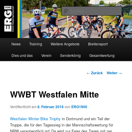
Zum
Willkommen bei der Essener Radsportgemeinschaft
Inhalt
Such
wechseln
ERG 1900 e.V
Hauptmenü
News
Training
Weitere Angebote
Breitensport
Dies und das
Verein
Senderkönig
Gesamtwertung
Beitragsnavigation
←
Zurück
Weiter
→
WWBT Westfalen Mitte
Veröffentlicht am
8. Februar 2016
von
ERG1900
Westfalen Winter Bike Trophy
in Dortmund und ein Teil der
Truppe, die für den Tagessieg in der Mannschaftswertung für
NRW verantwortlich ist! Da wird zur Feier des Tages mit ner