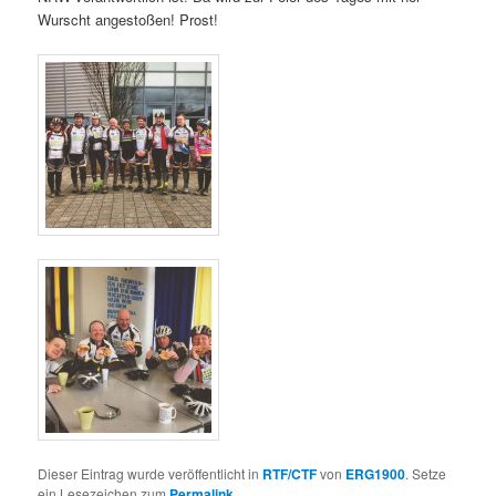
Wurscht angestoßen! Prost!
Dieser Eintrag wurde veröffentlicht in
RTF/CTF
von
ERG1900
. Setze
ein Lesezeichen zum
Permalink
.