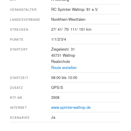
RC Sprinter Waltrop ’81 e.V.
VERANSTALTER
Nordrhein-Westfalen
LANDESVERBAND
27/ 41/ 75/ 111/ 151 km
STRECKEN
1/1/2/3/4
PUNKTE
Ziegeleistr. 31
STARTORT
45731 Waltrop
Realschule
Route erstellen
08:00 bis 10:00
STARTZEIT
GPS/S
ZUSATZ
3508
RTF-NR.
www.sprinter-waltrop.de
INTERNET
Ja
SCAN&BIKE