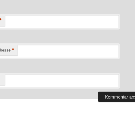
*
*
dresse