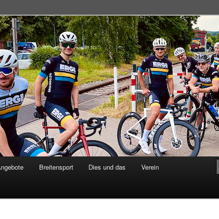
adsportgemeinschaft
Angebote
Breitensport
Dies und das
Verein