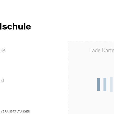
lschule
Lade Karte 
. 31
nd
 VERANSTALTUNGEN