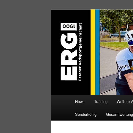
Zum
Willkommen bei der Essener R
Inhalt
wechseln
ERG 1900 e.V
Hauptmenü
News
Training
Weitere 
Senderkönig
Gesamtwertung