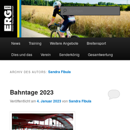
Zum
Zum
Willkommen bei der Essener Radsportgemeinschaft
Inhalt
sekundären
Such
wechseln
Inhalt
wechseln
ERG 1900 e.V
Hauptmenü
News
Training
Weitere Angebote
Breitensport
Dies und das
Verein
Senderkönig
Gesamtwertung
Sandra Fibula
ARCHIV DES AUTORS:
Bahntage 2023
Veröffentlicht am
4. Januar 2023
von
Sandra Fibula