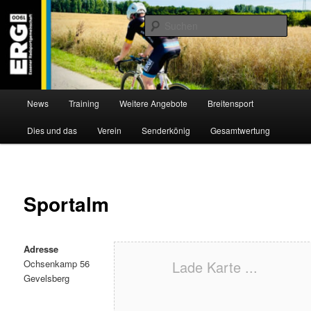
Zum
Willkommen bei der Essener Radsportgemeinschaft
Inhalt
Such
wechseln
ERG 1900 e.V
Hauptmenü
News
Training
Weitere Angebote
Breitensport
Dies und das
Verein
Senderkönig
Gesamtwertung
Sportalm
Adresse
Ochsenkamp 56
Lade Karte ...
Gevelsberg