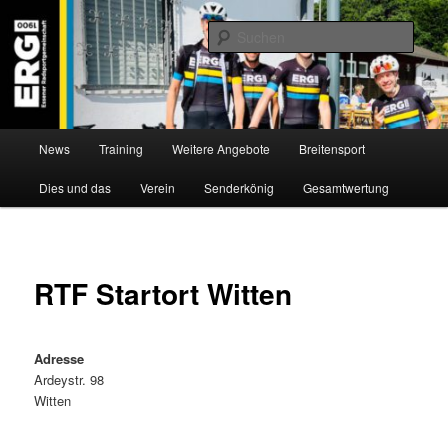
Zum
Willkommen bei der Essener Radsportgemeinschaft
Inhalt
Such
wechseln
ERG 1900 e.V
Hauptmenü
News
Training
Weitere Angebote
Breitensport
Dies und das
Verein
Senderkönig
Gesamtwertung
RTF Startort Witten
Adresse
Ardeystr. 98
Witten