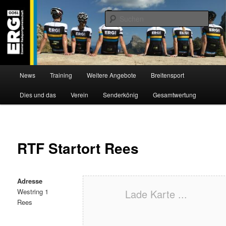
Zum
Willkommen bei der Essener Radsportgemeinschaft
Inhalt
Such
wechseln
ERG 1900 e.V
Hauptmenü
News
Training
Weitere Angebote
Breitensport
Dies und das
Verein
Senderkönig
Gesamtwertung
RTF Startort Rees
Adresse
Westring 1
Lade Karte ...
Rees