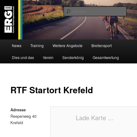
Zum
Willkommen bei der Essener Radsportgemeinschaft
Inhalt
Such
wechseln
ERG 1900 e.V
Hauptmenü
News
Training
Weitere Angebote
Breitensport
Dies und das
Verein
Senderkönig
Gesamtwertung
RTF Startort Krefeld
Adresse
Reepenweg 40
Lade Karte ...
Krefeld