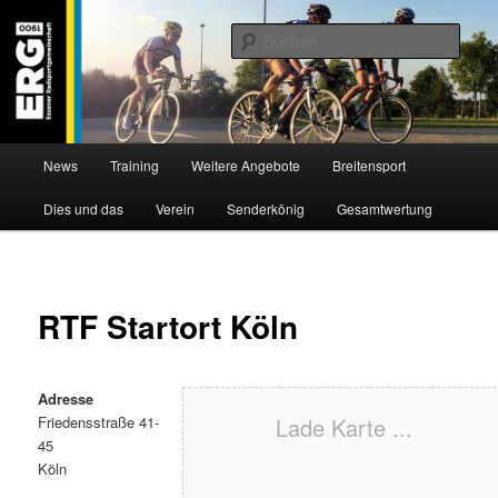
Zum
Willkommen bei der Essener Radsportgemeinschaft
Inhalt
Such
wechseln
ERG 1900 e.V
Hauptmenü
News
Training
Weitere Angebote
Breitensport
Dies und das
Verein
Senderkönig
Gesamtwertung
RTF Startort Köln
Adresse
Friedensstraße 41-
Lade Karte ...
45
Köln