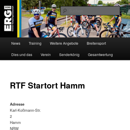
Zum
Willkommen bei der Essener Radsportgemeinschaft
Inhalt
Such
wechseln
ERG 1900 e.V
Hauptmenü
News
Training
Weitere Angebote
Breitensport
Dies und das
Verein
Senderkönig
Gesamtwertung
RTF Startort Hamm
Adresse
Karl-Koßmann-Str.
2
Hamm
NRW