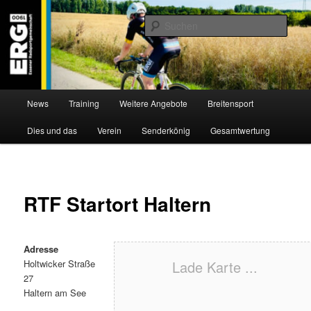
Zum
Willkommen bei der Essener Radsportgemeinschaft
Inhalt
Such
wechseln
ERG 1900 e.V
Hauptmenü
News
Training
Weitere Angebote
Breitensport
Dies und das
Verein
Senderkönig
Gesamtwertung
RTF Startort Haltern
Adresse
Holtwicker Straße
Lade Karte ...
27
Haltern am See