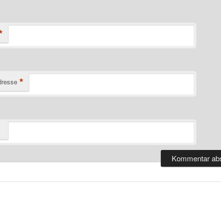
*
*
dresse