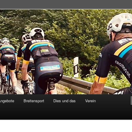
adsportgemeinschaft
Angebote
Breitensport
Dies und das
Verein