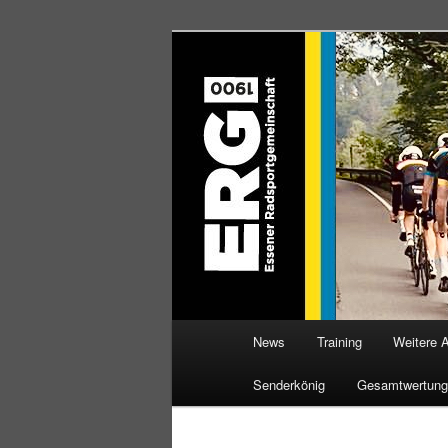
Zum
Willkommen bei der Essener R
Inhalt
wechseln
ERG 1900 e.V
Hauptmenü
News
Training
Weitere 
Senderkönig
Gesamtwertung