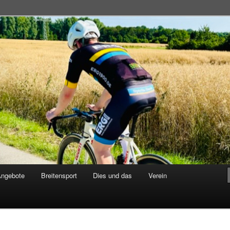
adsportgemeinschaft
Angebote
Breitensport
Dies und das
Verein