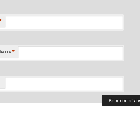
*
*
dresse