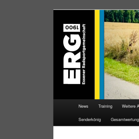
Zum
Willkommen bei der Essener R
Inhalt
wechseln
ERG 1900 e.V
Hauptmenü
News
Training
Weitere 
Senderkönig
Gesamtwertung