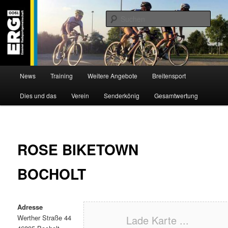
Zum
Willkommen bei der Essener Radsportgemeinschaft
Inhalt
Such
wechseln
ERG 1900 e.V
Hauptmenü
News
Training
Weitere Angebote
Breitensport
Dies und das
Verein
Senderkönig
Gesamtwertung
ROSE BIKETOWN
BOCHOLT
Adresse
Werther Straße 44
Lade Karte ...