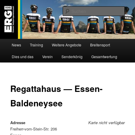
Zum
Willkommen bei der Essener Radsportgemeinschaft
Inhalt
Such
wechseln
ERG 1900 e.V
Hauptmenü
News
Training
Weitere Angebote
Breitensport
Dies und das
Verein
Senderkönig
Gesamtwertung
Regattahaus — Essen-
Baldeneysee
Adresse
Karte nicht verfügbar
Freiherr-vom-Stein-Str. 206