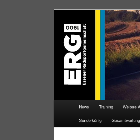
Zum
Willkommen bei der Essener R
Inhalt
wechseln
ERG 1900 e.V
Hauptmenü
News
Training
Weitere 
Senderkönig
Gesamtwertung