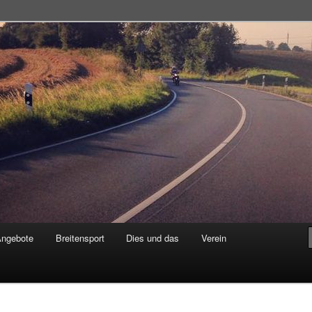
adsportgemeinschaft
Angebote
Breitensport
Dies und das
Verein