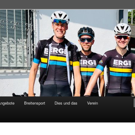
adsportgemeinschaft
Angebote
Breitensport
Dies und das
Verein