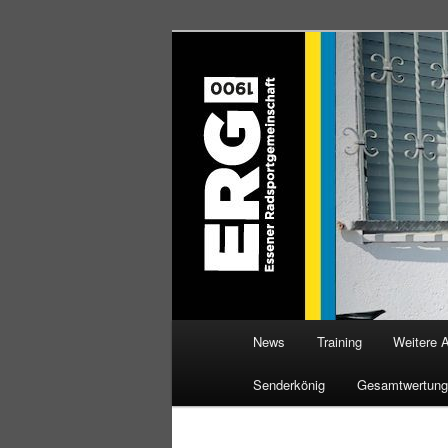
Zum
Willkommen bei der Essener R
Inhalt
wechseln
ERG 1900 e.V
Hauptmenü
News
Training
Weitere 
Senderkönig
Gesamtwertung