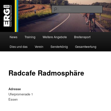
Zum
Willkommen bei der Essener Radsportgemeinschaft
Inhalt
Such
wechseln
ERG 1900 e.V
Hauptmenü
News
Training
Weitere Angebote
Breitensport
Dies und das
Verein
Senderkönig
Gesamtwertung
Radcafe Radmosphäre
Adresse
Uferpromenade 1
Essen