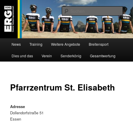
Zum
Willkommen bei der Essener Radsportgemeinschaft
Inhalt
Such
wechseln
ERG 1900 e.V
Hauptmenü
News
Training
Weitere Angebote
Breitensport
Dies und das
Verein
Senderkönig
Gesamtwertung
Pfarrzentrum St. Elisabeth
Adresse
Dollendorfstraße 51
Essen