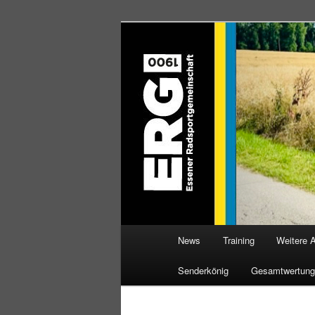
Zum
Willkommen bei der Essener R
Inhalt
wechseln
ERG 1900 e.V
Hauptmenü
News
Training
Weitere 
Senderkönig
Gesamtwertung