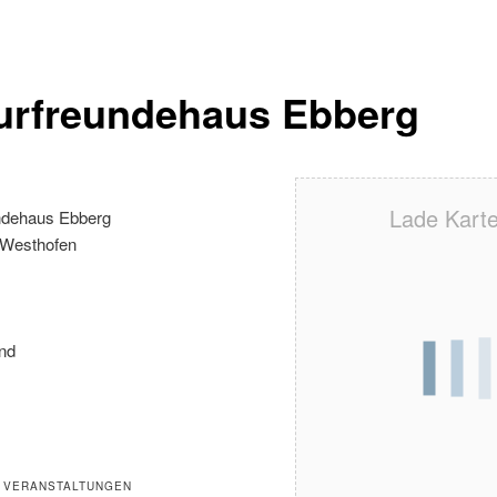
urfreundehaus Ebberg
Lade Karte 
ndehaus Ebberg
-Westhofen
nd
 VERANSTALTUNGEN