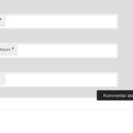
*
*
dresse