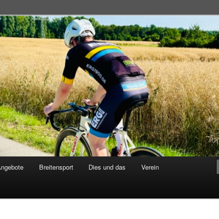
adsportgemeinschaft
Angebote
Breitensport
Dies und das
Verein