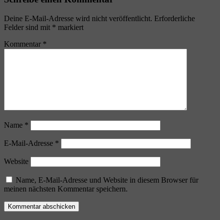
Deine E-Mail-Adresse wird nicht veröffentlicht.
Erforderliche
Felder sind mit
*
markiert
Kommentar
*
Name
*
E-Mail-Adresse
*
Website
Name, E-Mail-Adresse und Website in diesem Browser für
meinen nächsten Kommentar speichern.