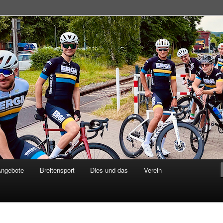
adsportgemeinschaft
Angebote
Breitensport
Dies und das
Verein