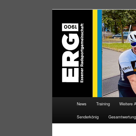
Zum
Willkommen bei der Essener R
Inhalt
wechseln
ERG 1900 e.V
Hauptmenü
News
Training
Weitere 
Senderkönig
Gesamtwertung