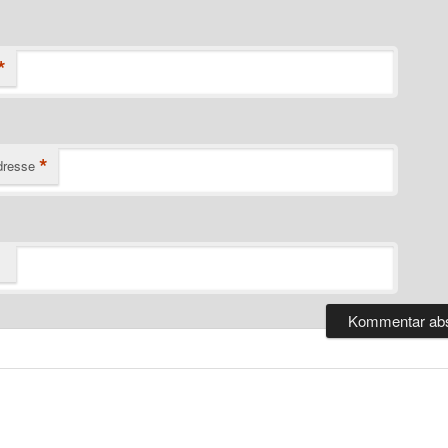
*
*
dresse