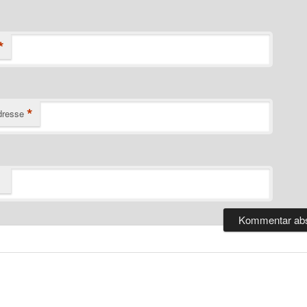
*
*
dresse