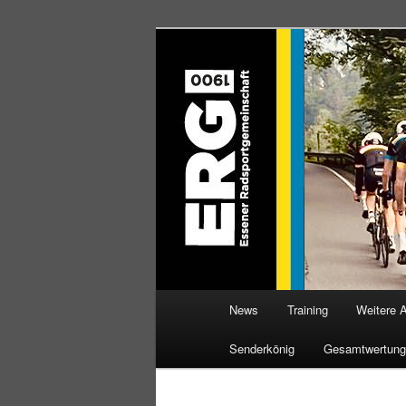
Zum
Willkommen bei der Essener R
Inhalt
wechseln
ERG 1900 e.V
Hauptmenü
News
Training
Weitere 
Senderkönig
Gesamtwertung