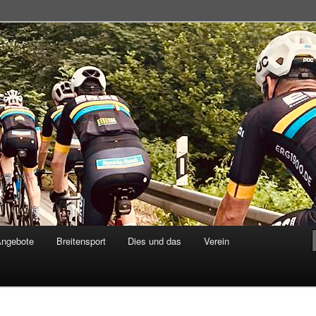
adsportgemeinschaft
Angebote
Breitensport
Dies und das
Verein