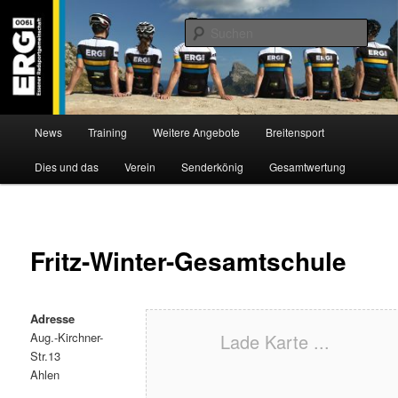
Zum
Willkommen bei der Essener Radsportgemeinschaft
Inhalt
Such
wechseln
ERG 1900 e.V
Hauptmenü
News
Training
Weitere Angebote
Breitensport
Dies und das
Verein
Senderkönig
Gesamtwertung
Fritz-Winter-Gesamtschule
Adresse
Aug.-Kirchner-
Lade Karte ...
Str.13
Ahlen