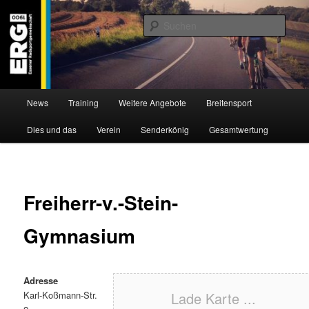
Zum
Willkommen bei der Essener Radsportgemeinschaft
Inhalt
Such
wechseln
ERG 1900 e.V
Hauptmenü
News
Training
Weitere Angebote
Breitensport
Dies und das
Verein
Senderkönig
Gesamtwertung
Freiherr-v.-Stein-
Gymnasium
Adresse
Karl-Koßmann-Str.
Lade Karte ...