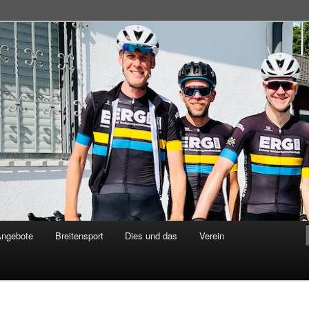
adsportgemeinschaft
Angebote
Breitensport
Dies und das
Verein