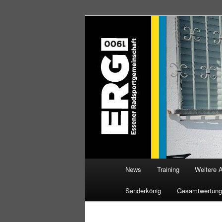
Zum
Willkommen bei der Essener R
Inhalt
wechseln
ERG 1900 e.V
Hauptmenü
News
Training
Weitere 
Senderkönig
Gesamtwertung