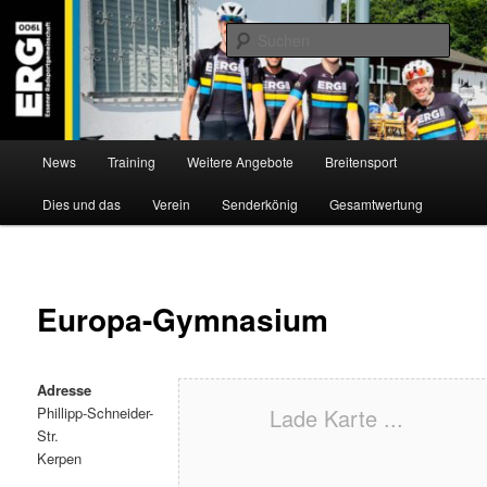
Zum
Willkommen bei der Essener Radsportgemeinschaft
Inhalt
Such
wechseln
ERG 1900 e.V
Hauptmenü
News
Training
Weitere Angebote
Breitensport
Dies und das
Verein
Senderkönig
Gesamtwertung
Europa-Gymnasium
Adresse
Phillipp-Schneider-
Lade Karte ...
Str.
Kerpen