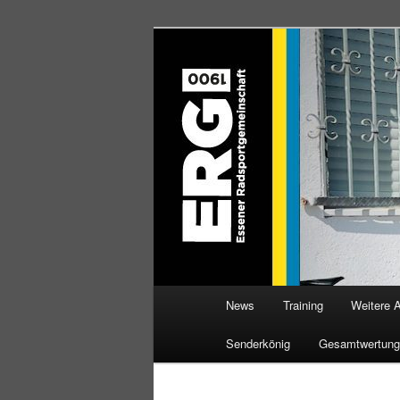
Zum
Willkommen bei der Essener R
Inhalt
wechseln
ERG 1900 e.V
Hauptmenü
News
Training
Weitere 
Senderkönig
Gesamtwertung