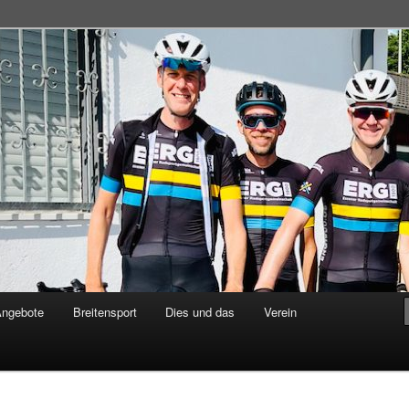
adsportgemeinschaft
Angebote
Breitensport
Dies und das
Verein