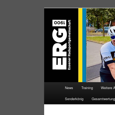
Zum
Willkommen bei der Essener R
Inhalt
wechseln
ERG 1900 e.V
Hauptmenü
News
Training
Weitere 
Senderkönig
Gesamtwertung