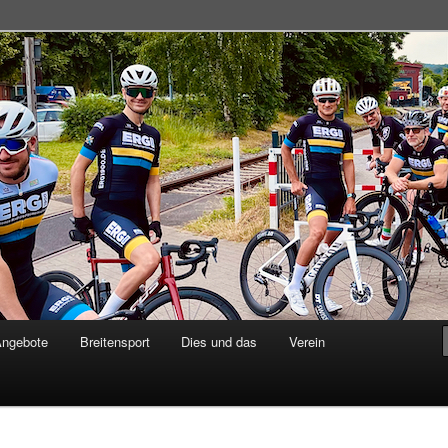
adsportgemeinschaft
Angebote
Breitensport
Dies und das
Verein