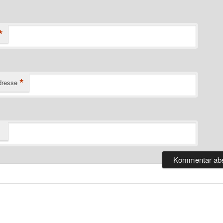
*
*
dresse