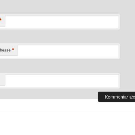
*
*
dresse