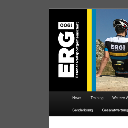
Zum
Willkommen bei der Essener R
Inhalt
wechseln
ERG 1900 e.V
Hauptmenü
News
Training
Weitere 
Senderkönig
Gesamtwertung