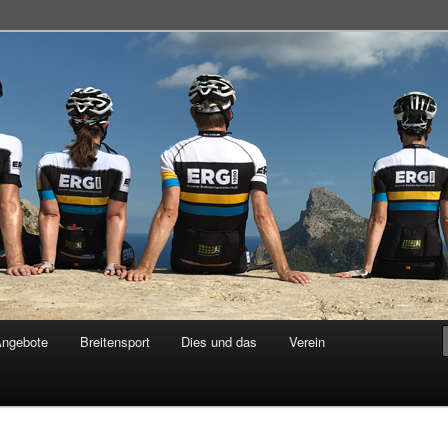
adsportgemeinschaft
Angebote
Breitensport
Dies und das
Verein