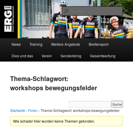
Zum
Zum
Willkommen bei der Essener Radsportgemeinschaft
Inhalt
sekundären
Such
wechseln
Inhalt
wechseln
ERG 1900 e.V
Hauptmenü
News
Training
Weitere Angebote
Breitensport
Dies und das
Verein
Senderkönig
Gesamtwertung
Thema-Schlagwort:
workshops bewegungsfelder
Startseite
›
Foren
›
Thema-Schlagwort: workshops bewegungsfelder
Wie schade! Hier wurden keine Themen gefunden.