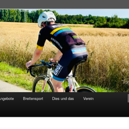
adsportgemeinschaft
Angebote
Breitensport
Dies und das
Verein