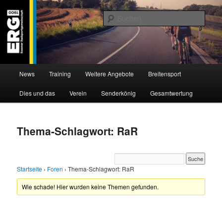
Zum
Zum
Willkommen bei der Essener Radsportgemeinschaft
Inhalt
sekundären
Such
wechseln
Inhalt
wechseln
ERG 1900 e.V
Hauptmenü
News
Training
Weitere Angebote
Breitensport
Dies und das
Verein
Senderkönig
Gesamtwertung
Thema-Schlagwort: RaR
Startseite
›
Foren
›
Thema-Schlagwort: RaR
Wie schade! Hier wurden keine Themen gefunden.