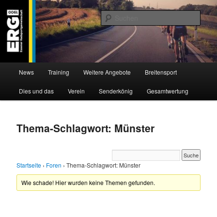
Zum
Zum
Willkommen bei der Essener Radsportgemeinschaft
Inhalt
sekundären
Such
wechseln
Inhalt
wechseln
ERG 1900 e.V
Hauptmenü
News
Training
Weitere Angebote
Breitensport
Dies und das
Verein
Senderkönig
Gesamtwertung
Thema-Schlagwort: Münster
Startseite
›
Foren
›
Thema-Schlagwort: Münster
Wie schade! Hier wurden keine Themen gefunden.