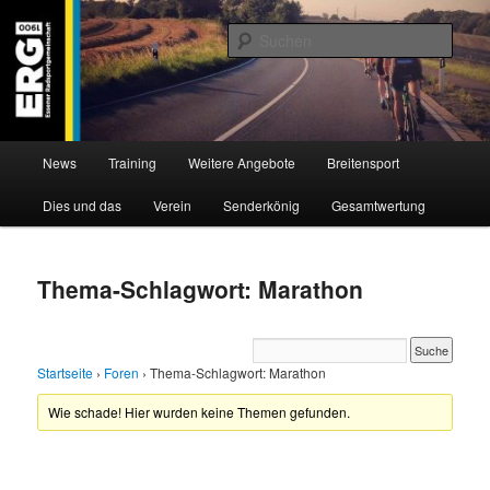
Zum
Zum
Willkommen bei der Essener Radsportgemeinschaft
Inhalt
sekundären
Such
wechseln
Inhalt
wechseln
ERG 1900 e.V
Hauptmenü
News
Training
Weitere Angebote
Breitensport
Dies und das
Verein
Senderkönig
Gesamtwertung
Thema-Schlagwort: Marathon
Startseite
›
Foren
›
Thema-Schlagwort: Marathon
Wie schade! Hier wurden keine Themen gefunden.