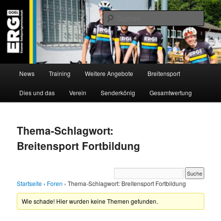
Zum
Zum
Willkommen bei der Essener Radsportgemeinschaft
Inhalt
sekundären
Such
wechseln
Inhalt
wechseln
ERG 1900 e.V
Hauptmenü
News
Training
Weitere Angebote
Breitensport
Dies und das
Verein
Senderkönig
Gesamtwertung
Thema-Schlagwort:
Breitensport Fortbildung
Startseite
›
Foren
›
Thema-Schlagwort: Breitensport Fortbildung
Wie schade! Hier wurden keine Themen gefunden.