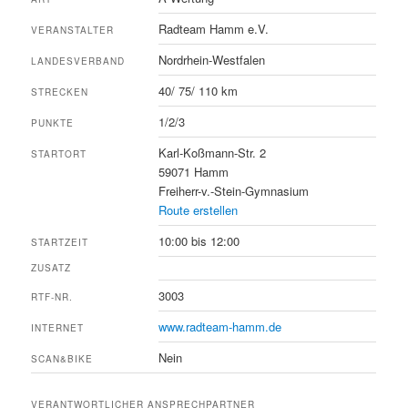
Radteam Hamm e.V.
VERANSTALTER
Nordrhein-Westfalen
LANDESVERBAND
40/ 75/ 110 km
STRECKEN
1/2/3
PUNKTE
Karl-Koßmann-Str. 2
STARTORT
59071 Hamm
Freiherr-v.-Stein-Gymnasium
Route erstellen
10:00 bis 12:00
STARTZEIT
ZUSATZ
3003
RTF-NR.
www.radteam-hamm.de
INTERNET
Nein
SCAN&BIKE
VERANTWORTLICHER ANSPRECHPARTNER