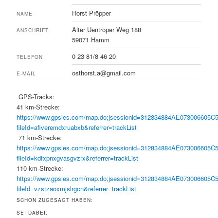
Horst Pröpper
NAME
Alter Uentroper Weg 188
ANSCHRIFT
59071 Hamm
0 23 81/8 46 20
TELEFON
osthorst.a@gmail.com
E-MAIL
GPS-Tracks:
41 km-Strecke:
https://www.gpsies.com/map.do;jsessionid=312834884AE073006605C
fileId=afiveremdxruabxb&referrer=trackList
71 km-Strecke:
https://www.gpsies.com/map.do;jsessionid=312834884AE073006605C
fileId=kdfxpnxgvasgvzrx&referrer=trackList
110 km-Strecke:
https://www.gpsies.com/map.do;jsessionid=312834884AE073006605C
fileId=vzstzaoxmjslrgcn&referrer=trackList
SCHON ZUGESAGT HABEN:
SEI DABEI: