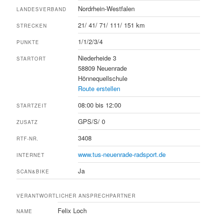
Nordrhein-Westfalen
LANDESVERBAND
21/ 41/ 71/ 111/ 151 km
STRECKEN
1/1/2/3/4
PUNKTE
Niederheide 3
STARTORT
58809 Neuenrade
Hönnequellschule
Route erstellen
08:00 bis 12:00
STARTZEIT
GPS/S/ 0
ZUSATZ
3408
RTF-NR.
www.tus-neuenrade-radsport.de
INTERNET
Ja
SCAN&BIKE
VERANTWORTLICHER ANSPRECHPARTNER
Felix Loch
NAME