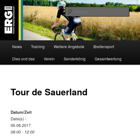
Zum
Willkommen bei der Essener Radsportgemeinschaft
Inhalt
Such
wechseln
ERG 1900 e.V
Hauptmenü
News
Training
Weitere Angebote
Breitensport
Dies und das
Verein
Senderkönig
Gesamtwertung
Tour de Sauerland
Datum/Zeit
Date(s) -
06.08.2017
08:00 - 12:00