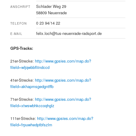
Schlader Weg 29
ANSCHRIFT
58809 Neuenrade
0 23 94/14 22
TELEFON
felix.loch@tus-neuenrade-radsport.de
E-MAIL
GPS-Tracks:
21er-Strecke:
http://www.gpsies.com/map.do?
fileId=wljqwbbfliindccd
41er-Strecke:
http://www.gpsies.com/map.do?
fileId=akhapmsgedgntffb
71er-Strecke:
http://www.gpsies.com/map.do?
fileId=xtwswbhkccoqhglz
111er-Strecke:
http://www.gpsies.com/map.do?
fileId=frpuwhedptbfszlm